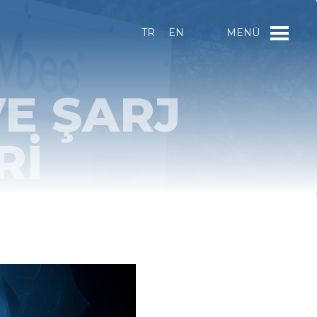
TR
EN
MENÜ
VE ŞARJ
RI