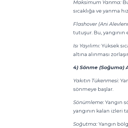
Maksimum Yanma:
Bu
sıcaklığa ve yanma hızı
Flashover (Ani Alevlen
tutuşur. Bu, yangının 
Isı Yayılımı:
Yüksek sıca
altına alınması zorlaşır
4) Sönme (Soğuma) 
Yakıtın Tükenmesi:
Yan
sönmeye başlar.
Sönümleme:
Yangın sö
yangının kalan izleri
Soğutma:
Yangın bölg