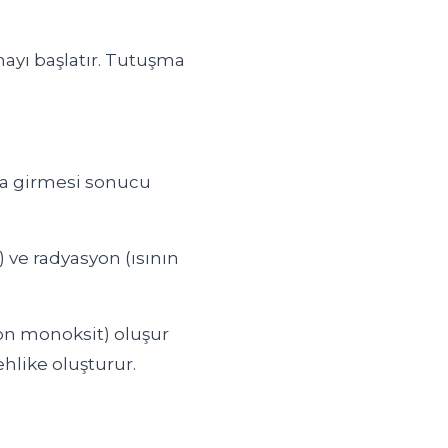
mayı başlatır. Tutuşma
na girmesi sonucu
 ve radyasyon (ısının
on monoksit) oluşur
hlike oluşturur.