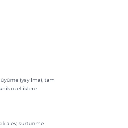
 büyüme (yayılma), tam
nik özelliklere
açık alev, sürtünme