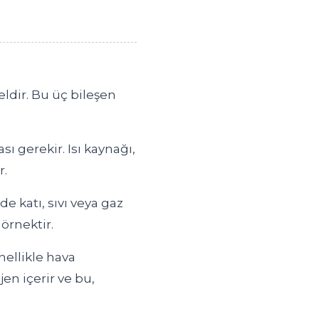
ldir. Bu üç bileşen
ı gerekir. Isı kaynağı,
r.
 katı, sıvı veya gaz
örnektir.
nellikle hava
jen içerir ve bu,