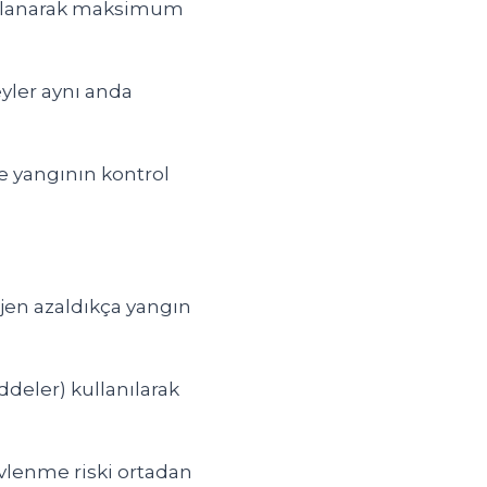
ullanarak maksimum
yler aynı anda
ve yangının kontrol
ijen azaldıkça yangın
eler) kullanılarak
vlenme riski ortadan