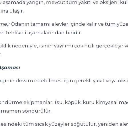
 aşamada yangın, mevcut tüm yakıtı ve oksijeni k
na ulaşır.
me):
Odanın tamamı alevler içinde kalır ve tüm yüze
en tehlikeli aşamalarından biridir.
klık nedeniyle, ısının yayılımı çok hızlı gerçekleşir 
.
Aşaması
gının devam edebilmesi için gerekli yakıt veya oks
ndürme ekipmanları (su, köpük, kuru kimyasal madd
 tamamen söndürülür.
esindeki tüm sıcak yüzeyler soğutulur, yeniden ale