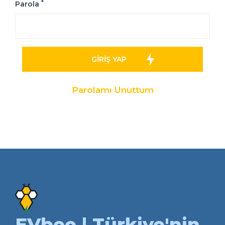
*
Parola
GIRIŞ YAP
Parolamı Unuttum
EVbee | Türkiye'nin